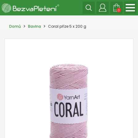
0
Domů
Bavlna
Coral příze 5 x 200 g