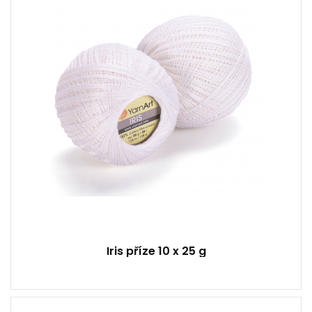
25
170
10
Iris příze 10 x 25 g