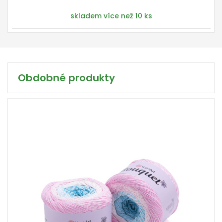
skladem více než 10 ks
Obdobné produkty
100% bavlna
250
500
2
500