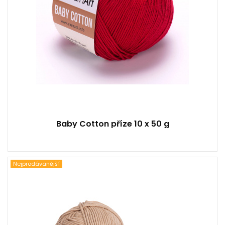
Baby Cotton příze 10 x 50 g
Nejprodávanější
55% Bavlna - 45% Polyakryl
Klasik
100
160
5