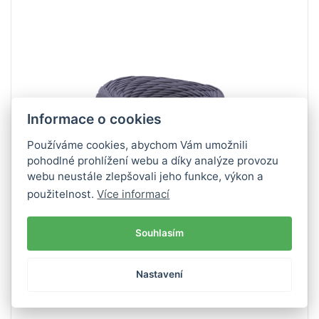
100% Bavlna
Klasik
310
110
1
Informace o cookies
Používáme cookies, abychom Vám umožnili
pohodlné prohlížení webu a díky analýze provozu
webu neustále zlepšovali jeho funkce, výkon a
použitelnost.
Více informací
Souhlasím
Nastavení
Cotton Club příze 1 x 310 g