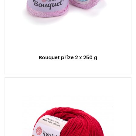
Bouquet příze 2 x 250 g
50 % Akryl - 50 % Bavlna
Klasik
50
165
10