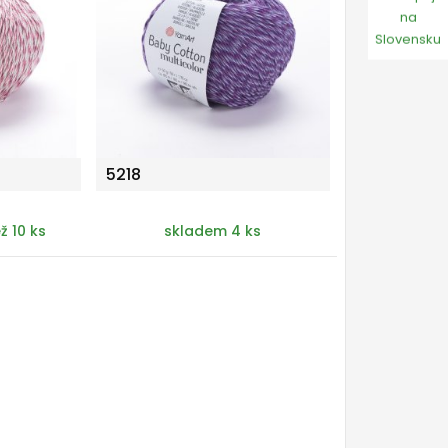
na
Slovensku
5218
ž 10 ks
skladem 4 ks