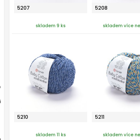
5207
5208
skladem 9 ks
skladem více ne
m
i
5210
5211
skladem 11 ks
skladem více ne
o