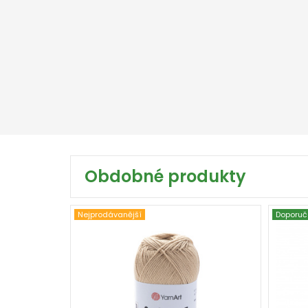
Obdobné produkty
Nejprodávanější
Doporuč
100% Bavlna
Klasik
Poly
50
170