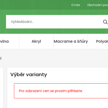
O nás
Obchodní po
vlna
Akryl
Macrame a šňůry
Polya
 g
Výběr varianty
Pro zobrazení cen se prosím přihlaste.