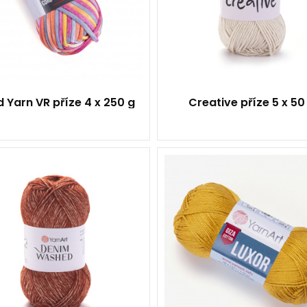
73
5
4
 Yarn VR příze 4 x 250 g
Creative příze 5 x 50
70% Bavlna - 30% Akryl
100% Mercerovan
Klasik
egyptská bavlna
50
Klasik
130
50
10
125
10