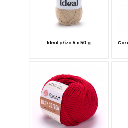
5
Ideal příze 5 x 50 g
Cord
50 % Akryl - 50 %
Bavlna
Klasik
50
165
10