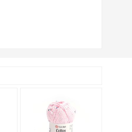
82% Bavlna - 18%
Polyester
50
140