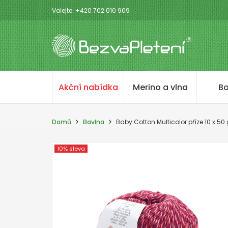
Volejte: +420 702 010 909
Akční nabídka
Merino a vlna
Ba
Domů
Bavlna
Baby Cotton Multicolor příze 10 x 50
10% sleva