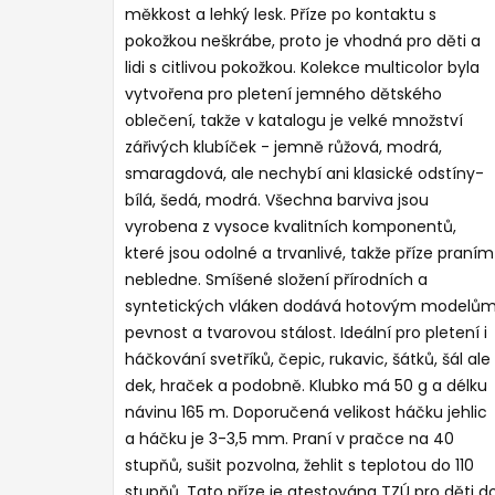
měkkost a lehký lesk. Příze po kontaktu s
pokožkou neškrábe, proto je vhodná pro děti a
lidi s citlivou pokožkou. Kolekce multicolor byla
vytvořena pro pletení jemného dětského
oblečení, takže v katalogu je velké množství
zářivých klubíček - jemně růžová, modrá,
smaragdová, ale nechybí ani klasické odstíny-
bílá, šedá, modrá. Všechna barviva jsou
vyrobena z vysoce kvalitních komponentů,
které jsou odolné a trvanlivé, takže příze praním
nebledne. Smíšené složení přírodních a
syntetických vláken dodává hotovým modelů
pevnost a tvarovou stálost. Ideální pro pletení i
háčkování svetříků, čepic, rukavic, šátků, šál ale 
dek, hraček a podobně. Klubko má 50 g a délku
návinu 165 m. Doporučená velikost háčku jehlic
a háčku je 3-3,5 mm. Praní v pračce na 40
stupňů, sušit pozvolna, žehlit s teplotou do 110
stupňů. Tato příze je atestována TZÚ pro děti d