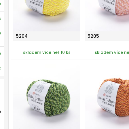
0
5
0
5204
5205
skladem více než 10 ks
skladem více ne
0
3
0