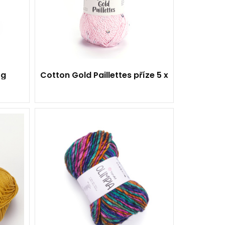
5
250
 g
Cotton Gold Paillettes příze 5 x
50 g
á
20% Vlna - 80% Akryl
Klasik
100
100
5