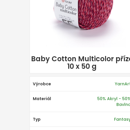
Baby Cotton Multicolor příz
10 x 50 g
Výrobce
YarnAr
Materiál
50% Akryl - 50
Bavln
Typ
Fantas