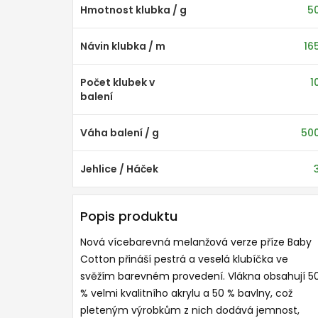
Hmotnost klubka / g
5
Návin klubka / m
16
Počet klubek v
1
balení
Váha balení / g
50
Jehlice / Háček
Popis produktu
Nová vícebarevná melanžová verze příze Baby
Cotton přináší pestrá a veselá klubíčka ve
svěžím barevném provedení. Vlákna obsahují 5
% velmi kvalitního akrylu a 50 % bavlny, což
pleteným výrobkům z nich dodává jemnost,