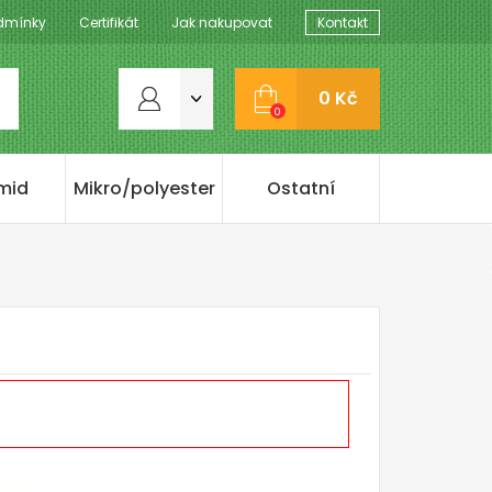
dmínky
Certifikát
Jak nakupovat
Kontakt
0 Kč
0
mid
Mikro/polyester
Ostatní