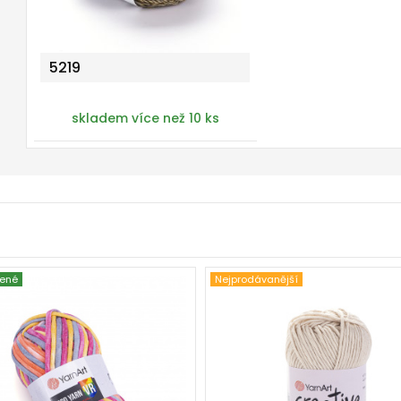
5219
skladem více než 10 ks
ené
Nejprodávanější
40% Bavlna - 60%
100% Bavlna
ester
Klasik
Fantasy
85
250
50