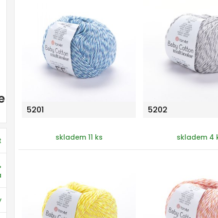
e
5201
5202
skladem 11 ks
skladem 4 
t
%
a
y