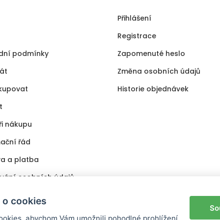
Přihlášení
Registrace
dní podmínky
Zapomenuté heslo
kát
Změna osobních údajů
kupovat
Historie objednávek
t
ři nákupu
ační řád
a a platba
vání osobních údajů
s
 o cookies
So
okies, abychom Vám umožnili pohodlné prohlížení