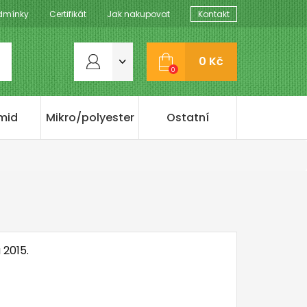
dmínky
Certifikát
Jak nakupovat
Kontakt
0 Kč
0
mid
Mikro/polyester
Ostatní
 2015.