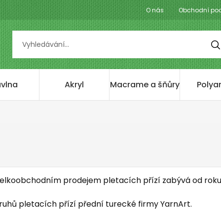
O nás
Obchodní po
vlna
Akryl
Macrame a šňůry
Polya
velkoobchodním prodejem pletacích přízí zabývá od roku
uhů pletacích přízí přední turecké firmy YarnArt.