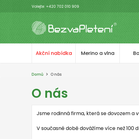
Volejte: +420 702 010 909
Akční nabídka
Merino a vlna
Ba
Domů
O nás
O nás
Jsme rodinná firma, která se dovozem a 
V současné době dovážíme více než 100 dr