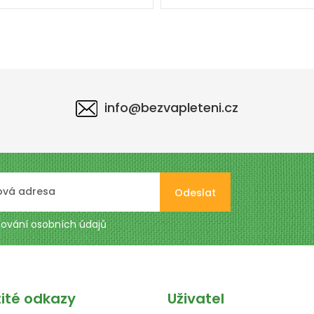
info@bezvapleteni.cz
Odeslat
ování osobních údajů
žité odkazy
Uživatel