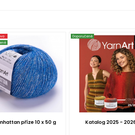
eva
Doporučené
YarnArt
YarnArt
ené
56% Metalická příze -
Acrylic - 7% Viscóza - 7%
Fantasy
50
200
10
nhattan příze 10 x 50 g
Katalog 2025 - 202