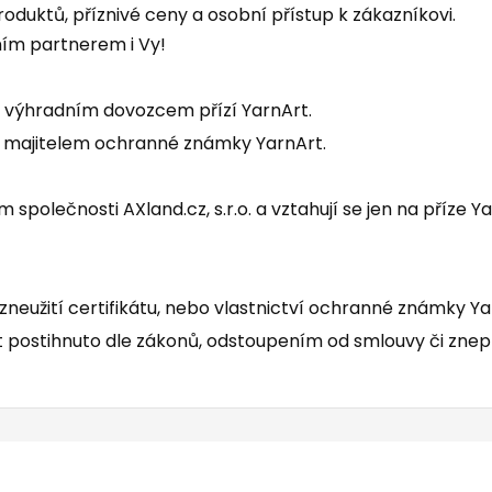
oduktů, příznivé ceny a osobní přístup k zákazníkovi.
ím partnerem i Vy!
.o. výhradním dovozcem přízí YarnArt.
.o. majitelem ochranné známky YarnArt.
 společnosti AXland.cz, s.r.o. a vztahují se jen na příze 
 či zneužití certifikátu, nebo vlastnictví ochranné známky Ya
 postihnuto dle zákonů, odstoupením od smlouvy či znep