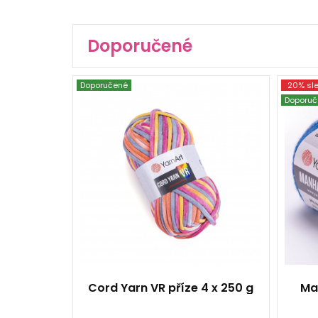
Doporučené
Doporučené
20% sl
YarnArt
Doporuč
40% Bavlna - 60%
Polyester
30% 
Fantasy
Vlna
250
73
4
Cord Yarn VR příze 4 x 250 g
Ma