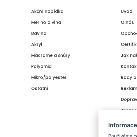
Akční nabídka
Úvod
Merino a vlna
O nás
Bavlna
Obcho
Akryl
Certifi
Macrame a šňůry
Jak na
Polyamid
Kontak
Mikro/polyester
Rady p
Ostatní
Reklam
Doprav
Zpraco
Cookie
Informace
Používáme co