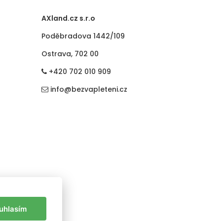
AXland.cz s.r.o
Poděbradova 1442/109
Ostrava, 702 00
+420 702 010 909
info@bezvapleteni.cz
uhlasím