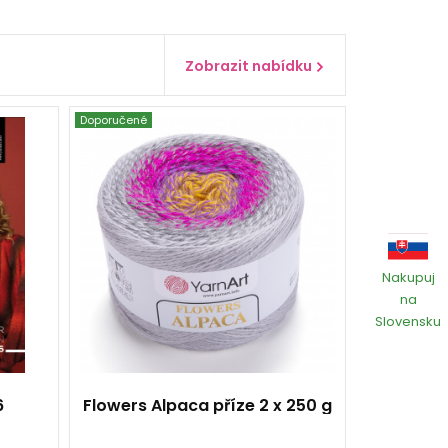
Zobrazit nabídku
Doporučené
YarnArt
20% Alpaca - 80%
Akryl
Fantasy
250
940
Nakupuj
2
na
Slovensku
6
Flowers Alpaca příze 2 x 250 g