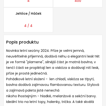
4
400
Jehlice / Háček
4 / 4
Popis produktu
Novinka letní sezóny 2024. Příze je velmi jemná,
neuvěřitelně příjemná, dodává něhu a elegantní lesk! Nit
je ve formě "plamene", silnější část je matná bavlna, v
tenčí části se proplétají len a viskóza a dodávají nití lesk,
příze je prostě jedinečná.
Pohádkové letní složení - len chladí, viskóza se třpytí,
bavlna dodává zajímavou flambovanou texturu. Stylová
a zajímavá paleta jistě nenechá
nikoho lhostejným - hladké, melanžové a sekční barvy.
Ideální trio na letní topy, halenky, trička. A také skvělá