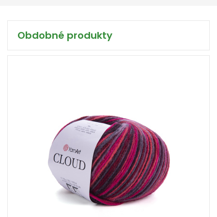
Obdobné produkty
25% Vlna - 75% Akryl
230
500
4,5 / 5