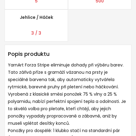
5
500
Jehlice / Háček
3 / 3
Popis produktu
YarnArt Forza Stripe eliminuje dohady při výběru barev.
Tato zářivá příze s gramáží vázanou na prsty je
speciálně barvena tak, aby automaticky vytvářela
rytmické, barevné pruhy při pletení nebo háčkování.
Vyrobená z klasické směsi ponožek 75 % vlny a 25 %
polyamidu, nabízí perfektní spojení tepla a odolnosti. Je
to skvělá volba pro pletaře, kteří chtějí, aby jejich
ponožky vypadaly propracovaně a zábavně, aniž by
museli vplétat desítky konců.
Ponožky pro dospělé: 1 klubko stačí na standardní pár