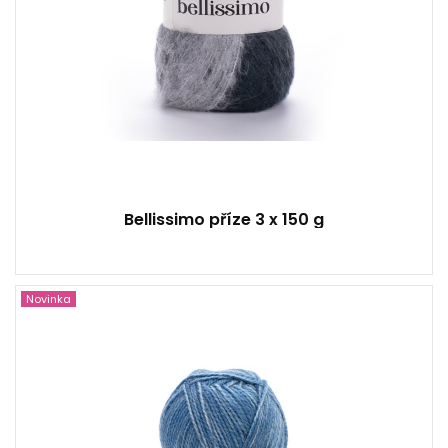
Bellissimo příze 3 x 150 g
Novinka
20 % Vlna - 80 % Akryl
150
240
3
450