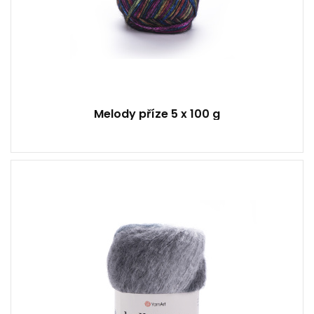
Melody příze 5 x 100 g
13 % Mohér - 67% Akryl - 4% Polyamid - 16 %
Polyester
Klasik
150
330
3