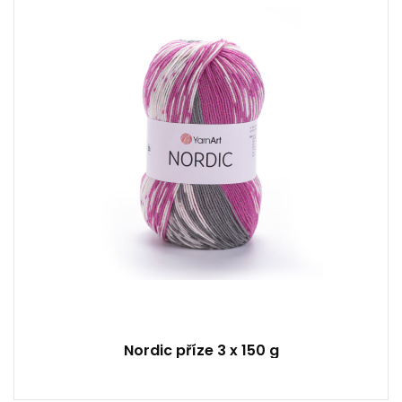
20% Vlna - 80% Akryl
Klasik
150
510
3
Nordic příze 3 x 150 g