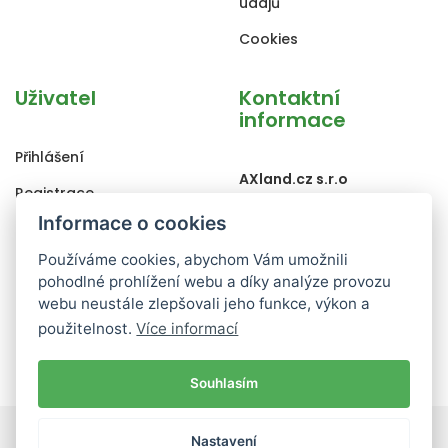
údajů
Cookies
Uživatel
Kontaktní
informace
Přihlášení
AXland.cz s.r.o
Registrace
Poděbradova 1442/109
Informace o cookies
Zapomenuté heslo
Ostrava, 702 00
Používáme cookies, abychom Vám umožnili
Změna osobních údajů
pohodlné prohlížení webu a díky analýze provozu
+420 702 010 909
Historie objednávek
webu neustále zlepšovali jeho funkce, výkon a
info@bezvapleteni.cz
použitelnost.
Více informací
Souhlasím
© 2017
BezvaPletení.cz
, Všechna práva vyhrazena.
Nastavení