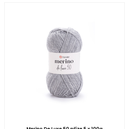
50% Vlna - 50% Akryl
Klasik
100
280
5
Merino De Luxe 50 příze 5 x 100g