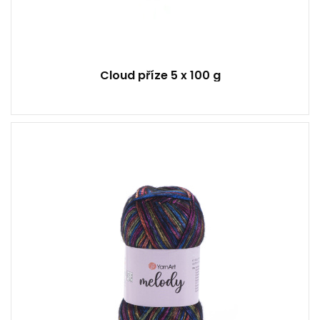
Cloud příze 5 x 100 g
9% Vlna - 21% Akryl - 70% Polyamid
Fantasy
100
230
5