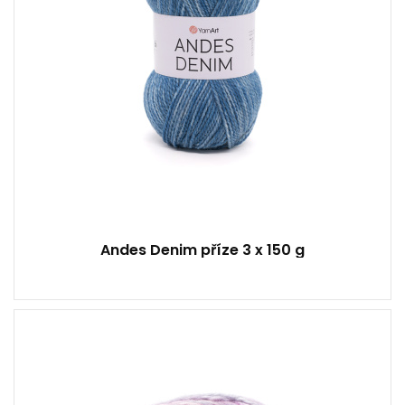
Andes Denim příze 3 x 150 g
20% Vlna - 80% akryl
Super objemný
150