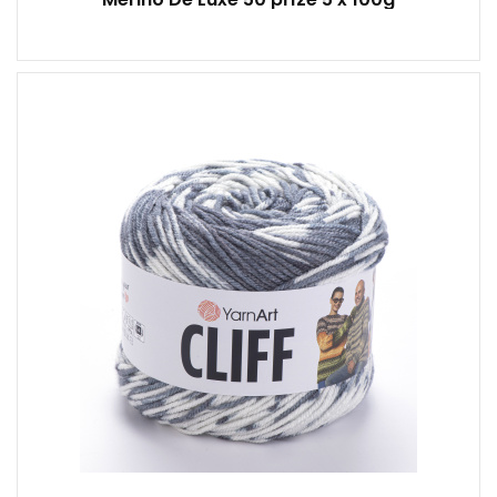
20% Vlna - 80% Akryl
245
450
6 / 6,5