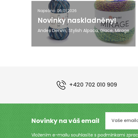
Napsáno: 06.01.2026
Novinky naskladněny!
Andes Denim, Stylish Alpaca, Glace, Mirage
+420 702 010 909
Novinky na váš email
Vložením e-mailu souhlasíte s podmínkami
zprac