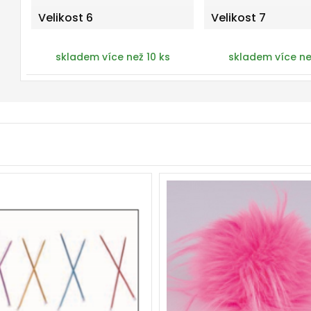
Velikost 6
Velikost 7
skladem více než 10 ks
skladem více ne
1 pár
100% Polyester
-
5
bambulí