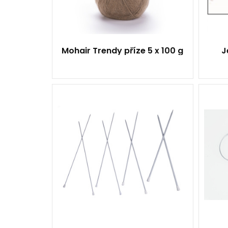
Mohair Trendy příze 5 x 100 g
J
1 pár
-