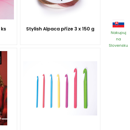
 ks
Stylish Alpaca příze 3 x 150 g
Nakupuj
na
Slovensku
plast
1 kus