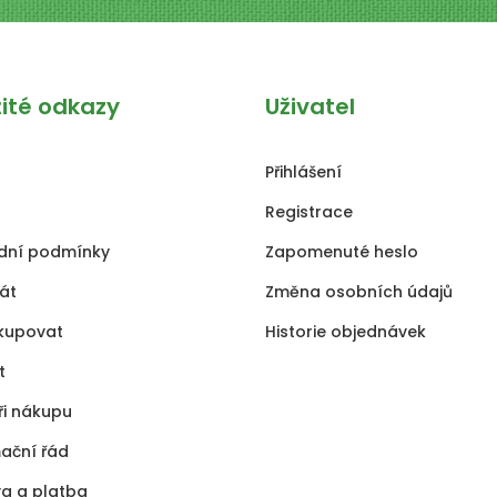
žité odkazy
Uživatel
Přihlášení
Registrace
dní podmínky
Zapomenuté heslo
kát
Změna osobních údajů
kupovat
Historie objednávek
t
ři nákupu
ační řád
a a platba