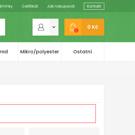
dmínky
Certifikát
Jak nakupovat
Kontakt
0 Kč
0
mid
Mikro/polyester
Ostatní