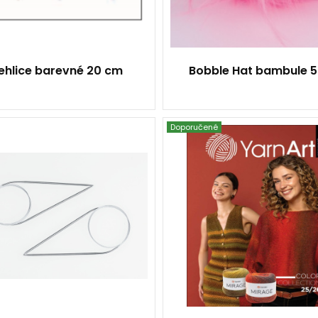
ehlice barevné 20 cm
Bobble Hat bambule 5
Doporučené
1 kus
-
100 cm