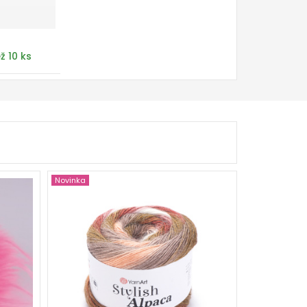
ž 10 ks
Novinka
25 % Alpaka -75% Akryl
150
525
3
450