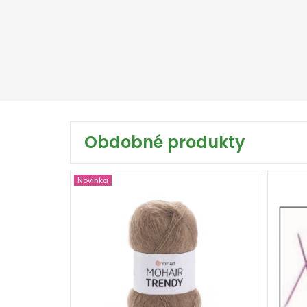
Obdobné produkty
Novinka
50 % Mohér - 50 %
Akryl
100
220
5
500