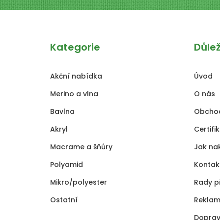
Kategorie
Důle
Akční nabídka
Úvod
Merino a vlna
O nás
Bavlna
Obcho
Akryl
Certifi
Macrame a šňůry
Jak na
Polyamid
Kontak
Mikro/polyester
Rady p
Ostatní
Reklam
Doprav