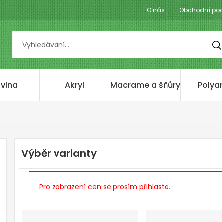
O nás
Obchodní po
vlna
Akryl
Macrame a šňůry
Polya
Výběr varianty
Pro zobrazení cen se prosím přihlaste.