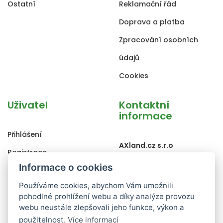
Ostatní
Reklamační řád
Doprava a platba
Zpracování osobních
údajů
Cookies
Uživatel
Kontaktní
informace
Přihlášení
AXland.cz s.r.o
Registrace
Poděbradova 1442/109
Informace o cookies
Zapomenuté heslo
Ostrava, 702 00
Používáme cookies, abychom Vám umožnili
Změna osobních údajů
pohodlné prohlížení webu a díky analýze provozu
+420 702 010 909
Historie objednávek
webu neustále zlepšovali jeho funkce, výkon a
info@bezvapleteni.cz
použitelnost.
Více informací