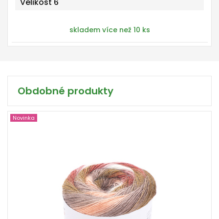
Velikost 6
skladem více než 10 ks
Obdobné produkty
Novinka
25 % Alpaka -75% Akryl
150
525
3
450