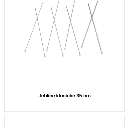
Jehlice klasické 35 cm