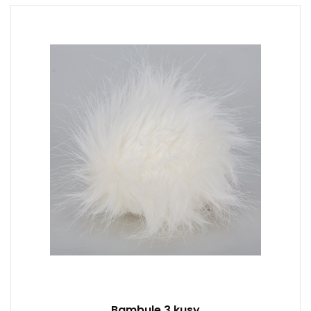
Syntetická kožešina
3
Bambule 3 kusy