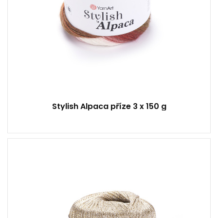
Stylish Alpaca příze 3 x 150 g
60% Viskóza - 40% Metalické vlákno
50
150
4
200