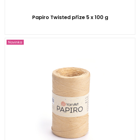
Papiro Twisted příze 5 x 100 g
Novinka
100% Raffia papír
100
130
5
500