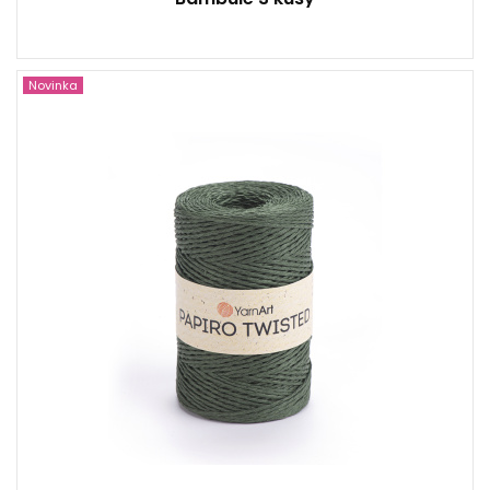
Novinka
100% Raffia papír
100
170
5
500