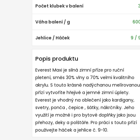
Počet klubek v balení
Váha balení / g
60
Jehlice / Háček
9 / 
Popis produktu
Everest Maxi je silná zimní příze pro ruční
pletení, směs 30% vlny a 70% velmi kvalitního
akrylu. S touto krásně nadýchanou melírovanou
přízí vytvoříte hřejivé a jemné zimní úplety.
Everest je vhodný na oblečení jako kardigany,
svetry, ponča , čepice , šátky, nákrčníky. Jeho
využití je možné i pro bytové doplňky jako jsou
přehozy, deky a polštáře. Pro práci s touto přízí
použivejte háček a jehlice č. 9-10.