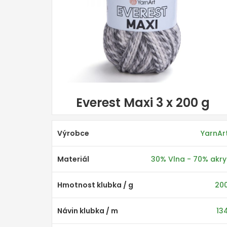
Everest Maxi 3 x 200 g
Výrobce
YarnAr
Materiál
30% Vlna - 70% akry
Hmotnost klubka / g
20
Návin klubka / m
13