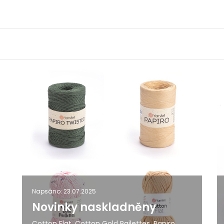
Napsáno: 23.07.2025
Novinky naskladněny
Cotton Flat, Cotton Gold Pailettes, Papiro,