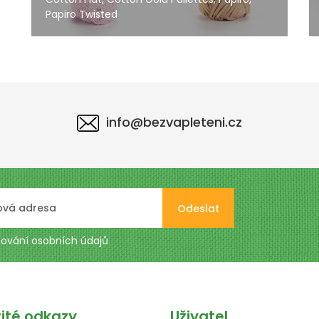
Papiro Twisted
info@bezvapleteni.cz
Odeslat
ování osobních údajů
žité odkazy
Uživatel