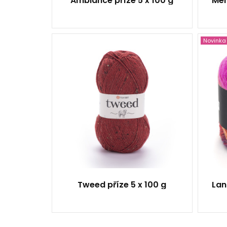
Ambiance příze 5 x 100 g
Mer
Novinka
30% Vlna - 60% Akryl -
10% Viskóza
Klasik
100
280
5
Tweed příze 5 x 100 g
Lan