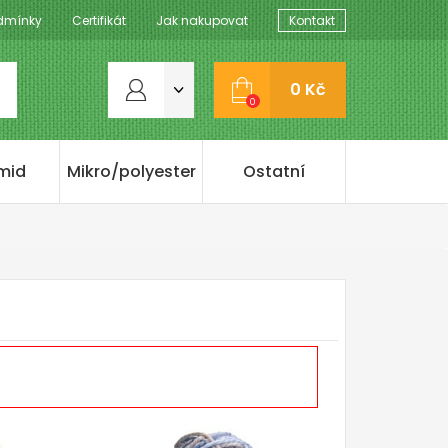
dmínky
Certifikát
Jak nakupovat
Kontakt
0 Kč
0
mid
Mikro/polyester
Ostatní