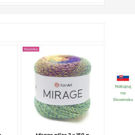
Novinka
20 % Vlna - 80 % Akryl
150
500
3
Nakupuj
450
na
Slovensku