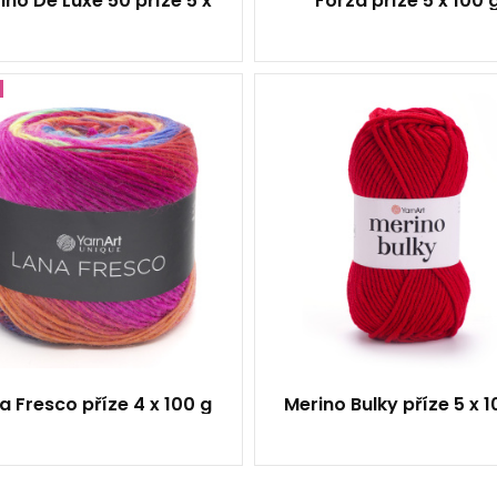
ino De Luxe 50 příze 5 x
Forza příze 5 x 100 
100g
100% Vlna
25% Vlna - 75% Ak
100
Klasik
380
100
4
100
400
5
a Fresco příze 4 x 100 g
Merino Bulky příze 5 x 1