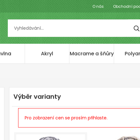
O nás
Obchodní po
vlna
Akryl
Macrame a šňůry
Polya
Výběr varianty
Pro zobrazení cen se prosím přihlaste.