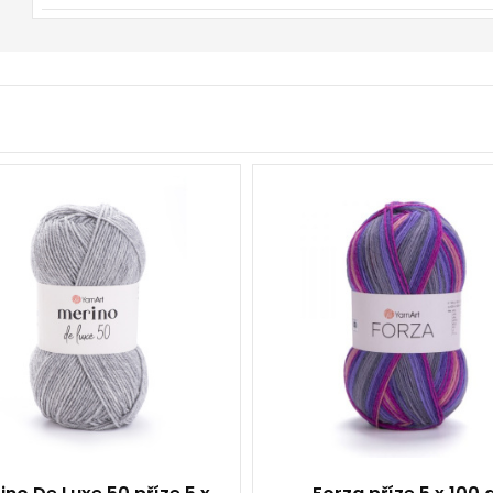
50% Vlna - 50% Akryl
75% vlna - 25%
Klasik
polyamid
100
100
280
420
5
5
500