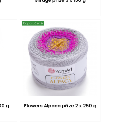
g
Mirage příze 3 x 150 g
Doporučené
ryl
20% Alpaca - 80%
Akryl
Fantasy
250
940
2
00 g
Flowers Alpaca příze 2 x 250 g