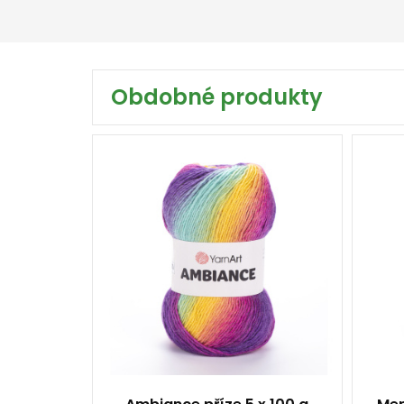
Obdobné produkty
20% Vlna - 80% Akryl
Fantasy
100
250
5