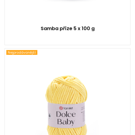
Samba příze 5 x 100 g
Nejprodávanější
100% Mikro Polyester
Fantazi
50
85
5