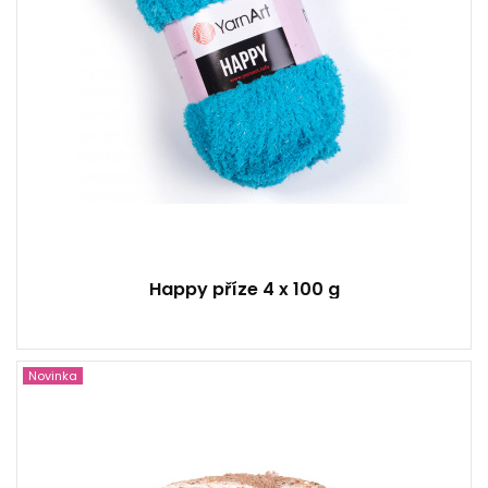
Happy příze 4 x 100 g
Novinka
100% Polyester
25
112
6