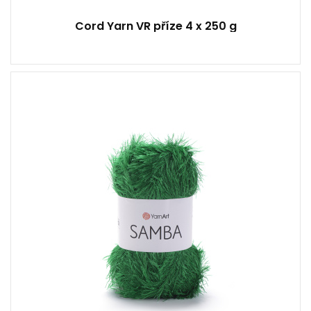
Cord Yarn VR příze 4 x 250 g
100% Polyester
Klasik
100
150
5