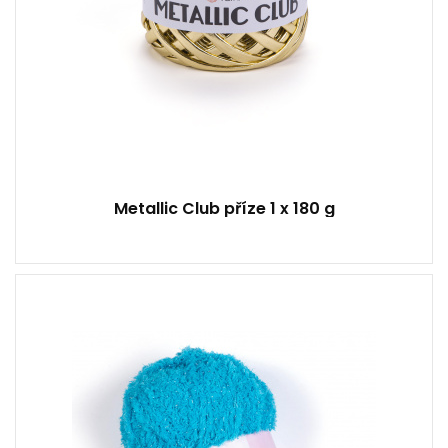
Metallic Club příze 1 x 180 g
100% Mikropolyester
Fantasy
100
175
4