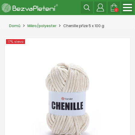
0
Domů
Mikro/polyester
Chenille příze 5 x 100 g
17% sleva