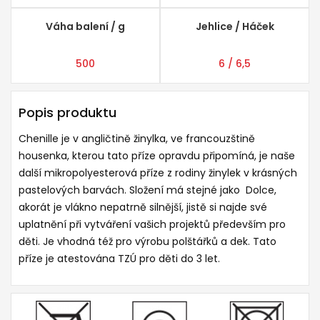
Váha balení / g
Jehlice / Háček
500
6 / 6,5
Popis produktu
Chenille je v
angličtině žinylka, ve francouzštině
housenka, kterou tato příze opravdu připomíná, je naše
další mikropolyesterová příze z rodiny žinylek v krásných
pastelových
barvách. Složení má stejné jako Dolce,
akorát je vlákno nepatrně silnější, jistě si najde své
uplatnění při vytváření vašich projektů především pro
děti. Je vhodná též pro výrobu polštářků a dek.
Tato
příze je atestována TZÚ pro děti do 3 let.