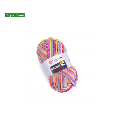
Doporučené
40% Bavlna - 60% Polyester
Fantasy
250
73
4