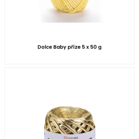
Dolce Baby příze 5 x 50 g
100% Polyester
Super bulky
180
55
180