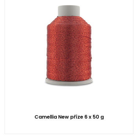
50
450
6
300
Camellia New příze 6 x 50 g