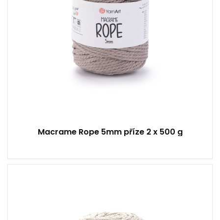
Macrame Rope 5mm příze 2 x 500 g
60% Bavlna - 40% Viskóza a Polyester
Klasik
500
85