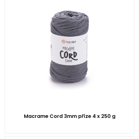
Klasik
250
85
4
Macrame Cord 3mm příze 4 x 250 g