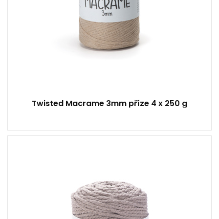
Twisted Macrame 3mm příze 4 x 250 g
60% Bavlna - 40% Viskóza a Polyester
Klasik
500
85
2