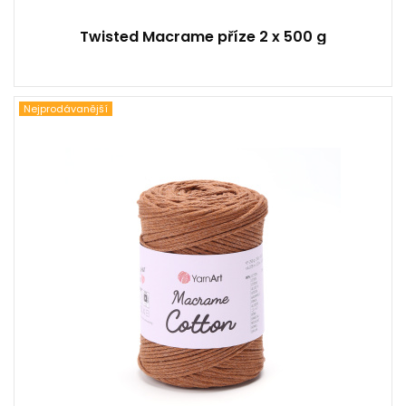
Twisted Macrame příze 2 x 500 g
Nejprodávanější
85% Bavlna - 15% Polyester
Klasik
250
225
4