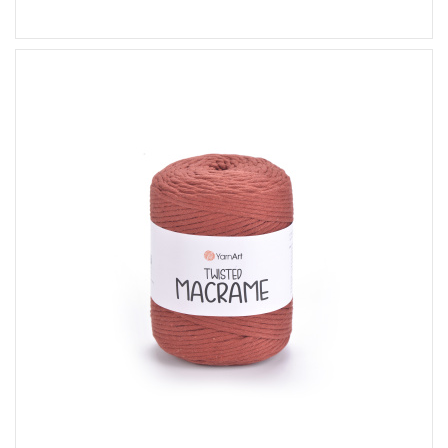
60% Bavlna - 40% Viskóza a Polyester
Klasik
500
210
2