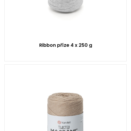
Ribbon příze 4 x 250 g
80% Bavlna - 20% Polyester
Klasik
250
195
4