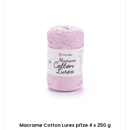
75% Bavlna - 13% Polyester - 12% Metalická
vlákna
Klasik
250
205
4
Macrame Cotton Lurex příze 4 x 250 g