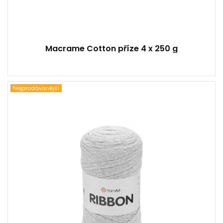
Macrame Cotton příze 4 x 250 g
Nejprodávanější
60% Bavlna - 40% Viskóza & Polyester
Klasik
250
125
4