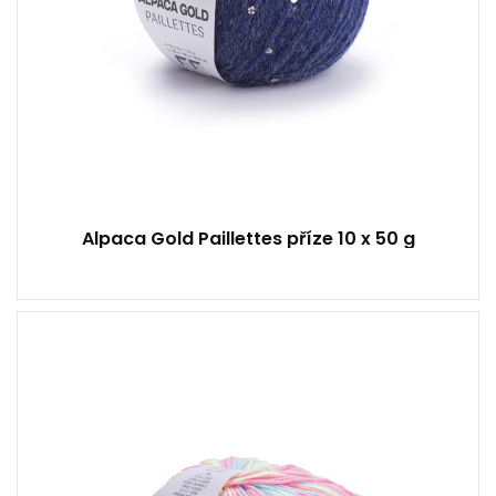
Alpaca Gold Paillettes příze 10 x 50 g
55% Bavlna - 45% Akryl
50
160
10
500