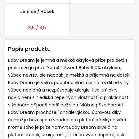
Jehlice / Háček
3,5 / 3,5
Popis produktu
Baby Dream je jemná a měkká akrylová příze pro děti. I
přesto, že je příze YarnArt Sweet Baby 100% akrylová,
vůbec nevrže, ale naopak je měkká a příjemná na dotek.
Baby Dream je velmi podobná vlně, ale na rozdíl od vlny
vůbec nepíchá a nezpůsobuje alergie. Kvalitní akryl
navíc není z hlediska tepelných vlastností a praktičnosti
v žádném případě horší než vlna. Vlákna příze YarnArt
Baby Dream procházejí antialergickou úpravou, díky
čemuž je bezesporu vhodná pro pletení dětských věcí.
Kromě toho je příze YarnArt Baby Dream skvělá na
pletení hraček, amigurumi, interiérových doplňků, dek.