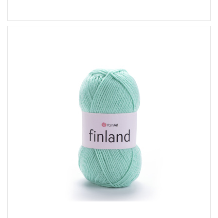
100% Akryl
Klasik
100
200
5