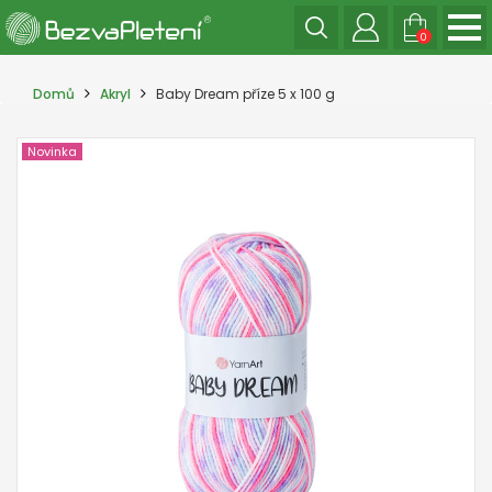
0
Domů
Akryl
Baby Dream příze 5 x 100 g
Novinka