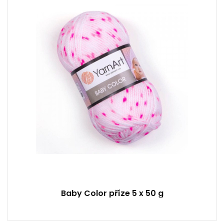
Klasic
50
150
5
Baby Color příze 5 x 50 g