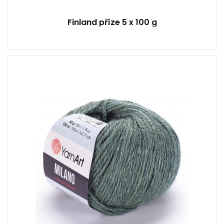
Finland příze 5 x 100 g
8 % Alpaca - 20% Vlna - 8% Viskóza - 64 % Akryl
Fantasy
50
130
10