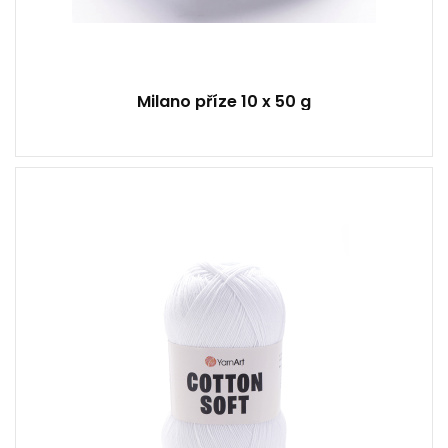
Milano příze 10 x 50 g
55% Bavlna - 45% Polyakryl
Klasik
100
600
5