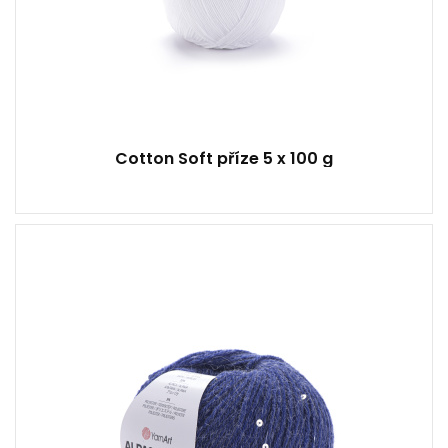
Cotton Soft příze 5 x 100 g
20% alpaka - 5% polyester - 75% akryl
50
180
10
500