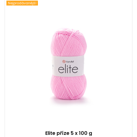
Nejprodávanější
100% Akryl
Klasik
100
300
5
Elite příze 5 x 100 g